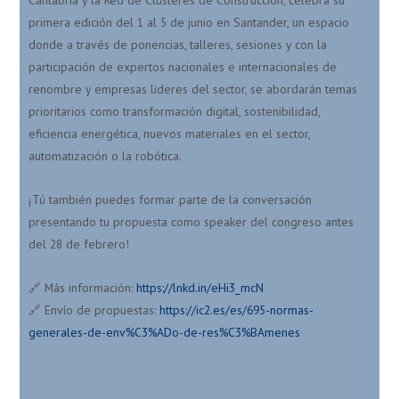
primera edición del 1 al 5 de junio en Santander, un espacio
donde a través de ponencias, talleres, sesiones y con la
participación de expertos nacionales e internacionales de
renombre y empresas lideres del sector, se abordarán temas
prioritarios como transformación digital, sostenibilidad,
eficiencia energética, nuevos materiales en el sector,
automatización o la robótica.
¡Tú también puedes formar parte de la conversación
presentando tu propuesta como speaker del congreso antes
del 28 de febrero!
🔗 Más información:
https://lnkd.in/eHi3_mcN
🔗 Envío de propuestas:
https://ic2.es/es/695-normas-
generales-de-env%C3%ADo-de-res%C3%BAmenes