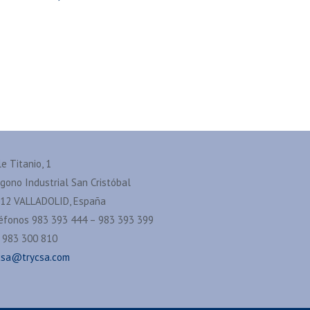
le Titanio, 1
ígono Industrial San Cristóbal
12 VALLADOLID, España
éfonos 983 393 444 – 983 393 399
 983 300 810
csa@trycsa.com