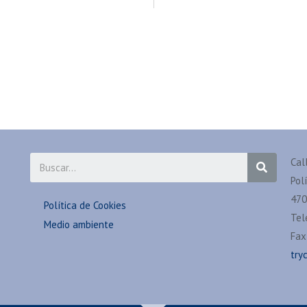
Cal
Pol
470
Política de Cookies
Tel
Medio ambiente
Fax
try