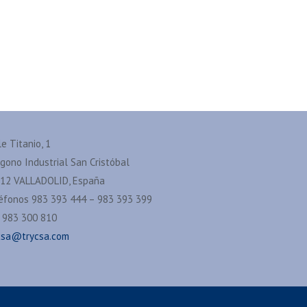
le Titanio, 1
ígono Industrial San Cristóbal
12 VALLADOLID, España
éfonos 983 393 444 – 983 393 399
 983 300 810
csa@trycsa.com