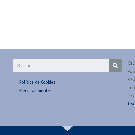
Cal
Pol
470
Política de Cookies
Tel
Medio ambiente
Fax
try