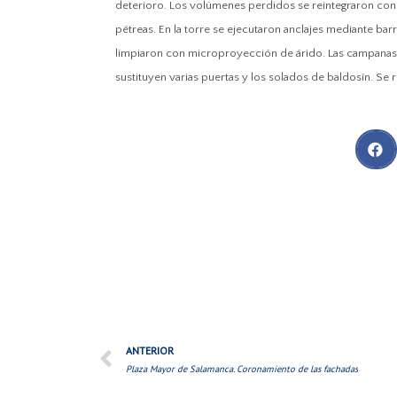
deterioro. Los volúmenes perdidos se reintegraron con 
pétreas. En la torre s
e ejecutaron anclajes mediante barr
limpiaron con microproyección de árido. Las campanas s
sustituyen varias puertas y los solados de baldosín. Se r
ANTERIOR
Plaza Mayor de Salamanca. Coronamiento de las fachadas