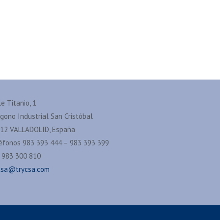
le Titanio, 1
ígono Industrial San Cristóbal
12 VALLADOLID, España
éfonos 983 393 444 – 983 393 399
 983 300 810
csa@trycsa.com