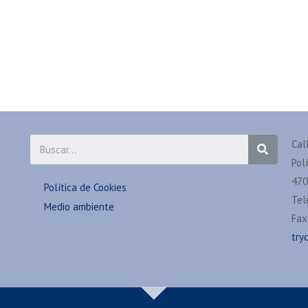
Cal
Pol
470
Política de Cookies
Tel
Medio ambiente
Fax
try