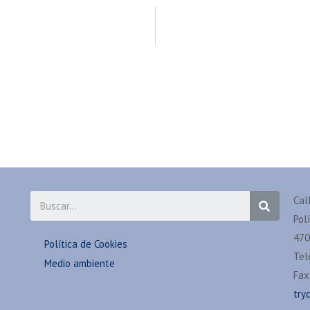
Cal
Pol
470
Política de Cookies
Tel
Medio ambiente
Fax
try