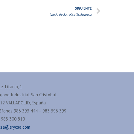
SIGUIENTE
Iglesia de San Nicolás. Requena
le Titanio, 1
ígono Industrial San Cristóbal
12 VALLADOLID, España
éfonos 983 393 444 – 983 393 399
 983 300 810
csa@trycsa.com