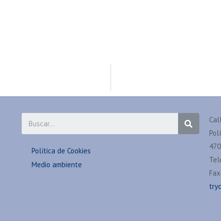
Cal
Pol
470
Política de Cookies
Tel
Medio ambiente
Fax
try