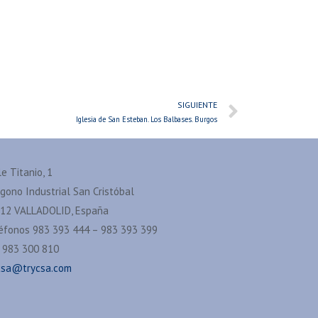
SIGUIENTE
Iglesia de San Esteban. Los Balbases. Burgos
le Titanio, 1
ígono Industrial San Cristóbal
12 VALLADOLID, España
éfonos 983 393 444 – 983 393 399
 983 300 810
csa@trycsa.com